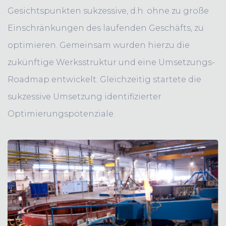
Gesichtspunkten sukzessive, d.h. ohne zu große
Einschränkungen des laufenden Geschäfts, zu
optimieren. Gemeinsam wurden hierzu die
zukünftige Werksstruktur und eine Umsetzungs-
Roadmap entwickelt. Gleichzeitig startete die
sukzessive Umsetzung identifizierter
Optimierungspotenziale.